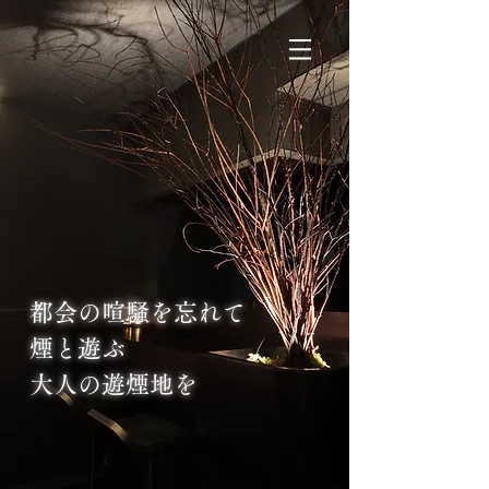
都会の喧騒を忘れて
煙と遊ぶ
大人の遊煙地を